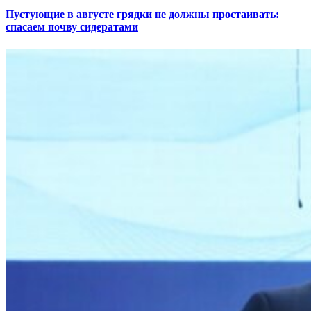
Пустующие в августе грядки не должны простаивать:
спасаем почву сидератами