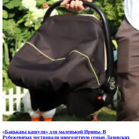
«Бацькава кашуля» для маленькой Ирины. В
Рубежевичах чествовали многодетную семью Лазовских