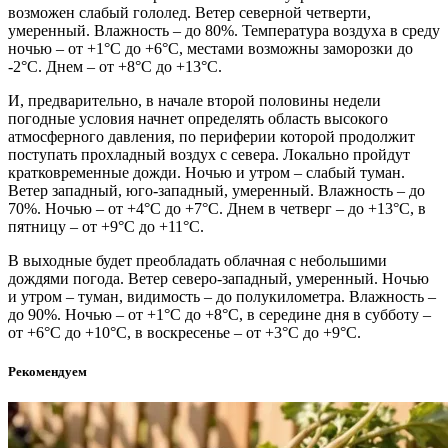
возможен слабый гололед. Ветер северной четверти,
умеренный. Влажность – до 80%. Температура воздуха в среду
ночью – от +1°С до +6°С, местами возможны заморозки до
-2°С. Днем – от +8°С до +13°С.
И, предварительно, в начале второй половины недели
погодные условия начнет определять область высокого
атмосферного давления, по периферии которой продолжит
поступать прохладный воздух с севера. Локально пройдут
кратковременные дожди. Ночью и утром – слабый туман.
Ветер западный, юго-западный, умеренный. Влажность – до
70%. Ночью – от +4°С до +7°С. Днем в четверг – до +13°С, в
пятницу – от +9°С до +11°С.
В выходные будет преобладать облачная с небольшими
дождями погода. Ветер северо-западный, умеренный. Ночью
и утром – туман, видимость – до полукилометра. Влажность –
до 90%. Ночью – от +1°С до +8°С, в середине дня в субботу –
от +6°С до +10°С, в воскресенье – от +3°С до +9°С.
Рекомендуем