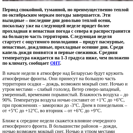
Период спокойной, туманной, но преимущественно теплой
по октябрьским меркам погоды завершается. Эти
выходные – последние дни довольно теплой осени,
поскольку уже на следующей неделе придет более
прохладная и ненастная погода с севера и распространится
на большую часть территории. Следующая неделя
стартует с ощутимого похолодания – придут пасмурные,
ненастные, дождливые, прохладные осенние дни. Среди
капель дождя появятся и первые снежинки. Средняя
температура ожидается на 1-3 градуса ниже, чем положено
по климату, сообщает
ОНТ
.
В начале недели в атмосфере над Беларусью будут кружить
атмосферные фронты. Они принесут на большую часть
территории осадки – дождь, возможен мокрый снег. Ночью и
утром местами – слабый гололед. Ветер северо-западный,
умеренный, временами порывистый. Влажность воздуха – до
90%. Температура воздуха ночью составит от +1°С до +6°С,
при прояснениях – заморозки до -3°С. Днем в понедельник –
от +5°С до +12°С, во вторник – от +6°С до +9°С.
Ближе к середине недели скажется влияние очередного
атмосферного фронта. В большинстве районов – дожди,
ночью возможен мокрый снег. Ночью и утром местами