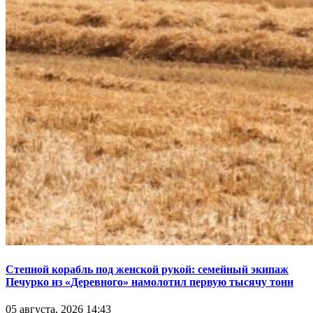
Степной корабль под женской рукой: семейный экипаж
Печурко из «Деревного» намолотил первую тысячу тонн
05 августа, 2026 14:43