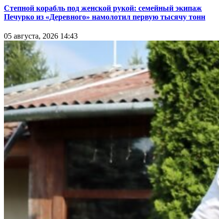
Степной корабль под женской рукой: семейный экипаж
Печурко из «Деревного» намолотил первую тысячу тонн
05 августа, 2026 14:43