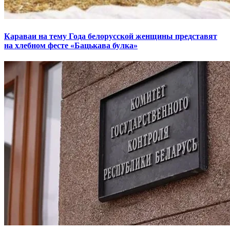
Караваи на тему Года белорусской женщины представят
на хлебном фесте «Бацькава булка»