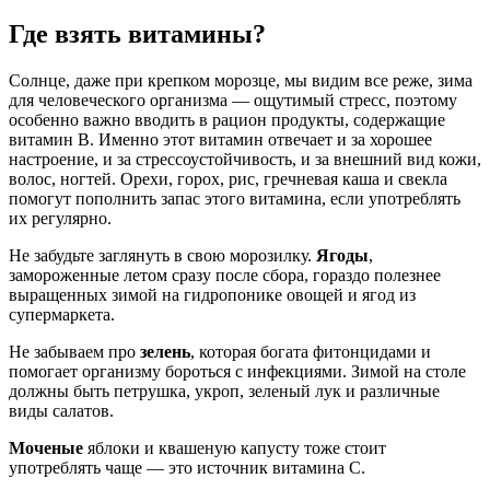
Где взять
витамины?
Солнце, даже при крепком морозце, мы видим все реже, зима
для человеческого организма — ощутимый стресс, поэтому
особенно важно вводить в рацион продукты, содержащие
витамин В. Именно этот витамин отвечает и за хорошее
настроение, и за стрессоустойчивость, и за внешний вид кожи,
волос, ногтей. Орехи, горох, рис, гречневая каша и свекла
помогут пополнить запас этого витамина, если употреблять
их регулярно.
Не забудьте заглянуть в свою морозилку.
Ягоды
,
замороженные летом сразу после сбора, гораздо полезнее
выращенных зимой на гидропонике овощей и ягод из
супермаркета.
Не забываем про
зелень
, которая богата фитонцидами и
помогает организму бороться с инфекциями. Зимой на столе
должны быть петрушка, укроп, зеленый лук и различные
виды салатов.
Моченые
яблоки и квашеную капусту тоже стоит
употреблять чаще — это источник витамина С.