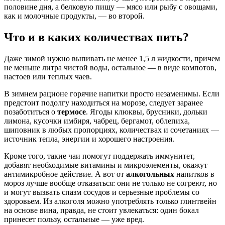
половине дня, а белковую пищу — мясо или рыбу с овощами,
как и молочные продукты, — во второй.
Что и в каких количествах
пить?
Даже зимой нужно выпивать не менее 1,5 л жидкости, причем
не меньше литра чистой воды, остальное — в виде компотов,
настоев или теплых чаев.
В зимнем рационе горячие напитки просто незаменимы. Если
предстоит подолгу находиться на морозе, следует заранее
позаботиться о
термосе
. Ягоды клюквы, брусники, дольки
лимона, кусочки имбиря, чабрец, бергамот, облепиха,
шиповник в любых пропорциях, количествах и сочетаниях —
источник тепла, энергии и хорошего настроения.
Кроме того, такие чаи помогут поддержать иммунитет,
добавят необходимые витамины и микроэлементы, окажут
антимикробное действие. А вот от
алкогольных
напитков в
мороз лучше вообще отказаться: они не только не согреют, но
и могут вызвать спазм сосудов и серьезные проблемы со
здоровьем. Из алкоголя можно употреблять только глинтвейн
на основе вина, правда, не стоит увлекаться: один бокал
принесет пользу, остальные — уже вред.