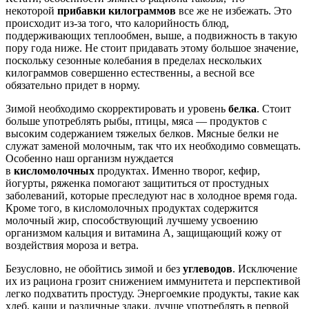
некоторой
прибавки килограммов
все же не избежать. Это
происходит из-за того, что калорийность блюд,
поддерживающих теплообмен, выше, а подвижность в такую
пору года ниже. Не стоит придавать этому большое значение,
поскольку сезонные колебания в пределах нескольких
килограммов совершенно естественны, а весной все
обязательно придет в норму.
Зимой необходимо скорректировать и уровень
белка
. Стоит
больше употреблять рыбы, птицы, мяса — продуктов с
высоким содержанием тяжелых белков. Мясные белки не
служат заменой молочным, так что их необходимо совмещать.
Особенно наш организм нуждается
в
кисломолочных
продуктах. Именно творог, кефир,
йогурты, ряженка помогают защититься от простудных
заболеваний, которые преследуют нас в холодное время года.
Кроме того, в кисломолочных продуктах содержится
молочный жир, способствующий лучшему усвоению
организмом кальция и витамина А, защищающий кожу от
воздействия мороза и ветра.
Безусловно, не обойтись зимой и без
углеводов
. Исключение
их из рациона грозит снижением иммунитета и перспективой
легко подхватить простуду. Энергоемкие продукты, такие как
хлеб, каши и различные злаки, лучше употреблять в первой