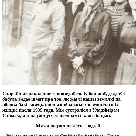
Старэйшае пакаленне
з аповедаў сваіх бацькоў,
дзядоў і
бабуль ведае шмат
пра тое, як жылі нашы
землякі па
абодва бакі
савецка-польскай мяжы,
як змянілася іх
жыццё
пасля 1939 года. Мы сустрэліся
з Уладзімірам
Стомам,
які падзяліўся ўспамінамі
свайго бацькі.
Мяжа падзяліла
лёсы людзей