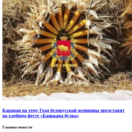
Караваи на тему Года белорусской женщины представят
на хлебном фесте «Бацькава булка»
Главные новости