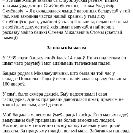
– Усё маё жыццё звязана са Стаўбцоўскім раёнам. Бацькі
таксама ўраджэнцы Стаўбцоўшчыны, – кажа Уладзімір
Сямёнавіч. – Як складвалася жыццё карэнных беларусаў у той
час, калі заходняя частка нашай краіны, у тым ліку
Стаўбцоўскі раён, увайшлі ў склад Польшчы, ведаю не толькі
з архіўных дакументаў, якія шмат вывучаў, а найперш з
расказаў майго бацькі Сямёна Мікалаевіча Стомы (светлай
памяці).
За польскім часам
У 1939 годзе бацьку споўнілася 14 гадоў. Яшчэ падлеткам ён
шмат чаго разумеў і мог ацэньваць тагачасныя падзеі.
Бацька родам з Мікалаеўшчыны, што была на той час у
складзе Польшчы. Тады ў вёсцы налічвалася крыху больш за
160 двароў.
У сям’і было сямёра дзяцей. Быў надзел зямлі і свая
гаспадарка. Аднак працаваць даводзілася шмат, прычым не
толькі дарослым, але і дзецям.
Мой бацька з маленства ўмеў араць і касіць. Ён з малых гадоў
вымушаны быў працаваць на больш заможных людзей.
Вясной, летам і восенню пасвіў кароў і авечак у мясцовай
шляхты. За працу яму плацілі вельмі мала. Забягаючы наперад,