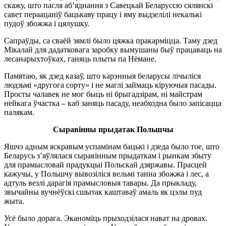
скажу, што пасля аб’яднання з Савецкай Беларуссю сялянскі
савет пераацаніў бацькаву працу і яму выдзелілі некалькі
пудоў збожжа і цялушку.
Сапраўды, са сваёй зямлі было цяжка пракарміцца. Таму дзед
Мікалай для дадатковага заробку вымушаны быў працаваць на
лесанарыхтоўках, ганяць плыты па Нёмане.
Памятаю, як дзед казаў, што карэнныя беларусы лічыліся
людзьмі «другога сорту» і не маглі займаць кіруючыя пасады.
Просты чалавек не мог быць ні брыгадзірам, ні майстрам
нейкага ўчастка – каб заняць пасаду, неабходна было запісацца
палякам.
Сыравінны
прыдатак Польшчы
Яшчэ адным яскравым успамінам бацькі і дзеда было тое, што
Беларусь з’яўлялася сыравінным прыдаткам і рынкам збыту
для прамысловай прадукцыі Польскай дзяржавы. Прасцей
кажучы, у Польшчу вывозіліся вельмі танна збожжа і лес, а
адтуль везлі дарагія прамысловыя тавары. Да прыкладу,
звычайны вучнёўскі сшытак каштаваў амаль як цэлы пуд
жыта.
Усё было дорага. Эканоміць прыходзілася нават на дровах.