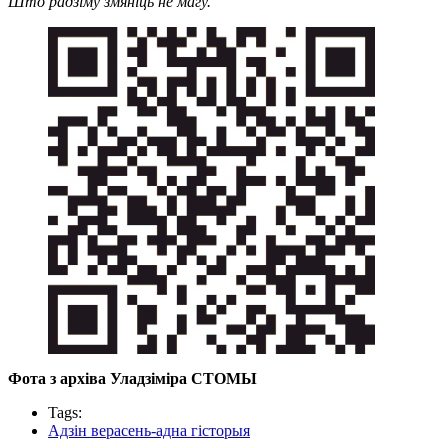
Што радзіму змяніць не магу.
Фота з архіва
Уладзіміра СТОМЫ
Tags:
Адзін верасень-адна гісторыя