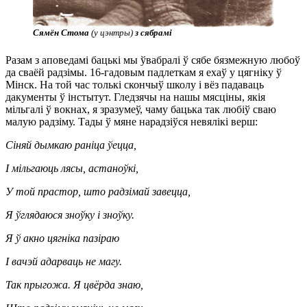
Сямён Стома
(у цэнтры)
з сябрамі
Разам з аповедамі бацькі мы ўвабралі ў сябе бязмежную любоў
да сваёй радзімы. 16-гадовым падлеткам я ехаў у цягніку ў
Мінск. На той час толькі скончыў школу і вёз падаваць
дакументы ў інстытут. Гледзячы на нашы мясціны, якія
мільгалі ў вокнах, я зразумеў, чаму бацька так любіў сваю
малую радзіму. Тады ў мяне нарадзіўся невялікі верш:
Сіняй дымкаю раніца ўецца,
І мільгаюць лясы, астаноўкі,
У той прастор, што радзімай завецца,
Я ўглядаюся зноўку і зноўку.
Я ў акно цягніка пазіраю
І вачэй адарваць не магу.
Так прыгожа. Я цвёрда знаю,