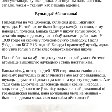
Увогуле тавары куплялі рэдка. У асноўным набывалі соль,
запалкі, часам – тканіну, каб пашыць адзенне.
Вучыцца? Абавязкова!
Нягледзячы на ўсе цяжкасці, сялянскія дзеці імкнуліся
вучыцца. На той час не было беларускамоўных школ, таму
наведвалі польскія. Бацька хадзіў у школу толькі зімою, у
астатнія поры года вымушаны быў дапамагаць бацькам. У
1939 годзе ён скончыў польскамоўную сямігодку. Пасля
ўз’яднання БССР і Заходняй Беларусі працягнуў вучобу, аднак
яго ўзялі толькі ў пяты клас беларускамоўнай школы.
Пазней бацька казаў, што дзякуючы савецкай уладзе ён змог
атрымаць вышэйшую адукацыю і стаць настаўнікам.
Бацька лічыў, што да падзей 1939 года можна ставіцца па-
рознаму: разглядаць іх як злачынства або акт справядлівасці,
шукаць аргументы і доказы да кожнага пункту гледжання. Але
тады была адноўлена цэласнасць нашай краіны і народа. І
хоць гэта адбылося не ў выніку нацыянальнай рэвалюцыі ці
грамадзянскай вайны, цана аб’яднання была не меншай –
была ліквідавана мяжа, якая падзяліла лёсы людзей.