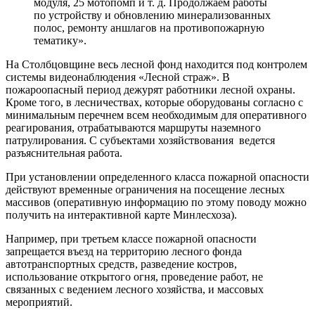
модуля, 25 мотопомп и т. д. Продолжаем работы
по устройству и обновлению минерализованных
полос, ремонту аншлагов на противопожарную
тематику».
На Столбцовщине весь лесной фонд находится под контролем
системы видеонаблюдения «Лесной страж». В
пожароопасный период дежурят работники лесной охраны.
Кроме того, в лесничествах, которые оборудованы согласно с
минимальным перечнем всем необходимым для оперативного
реагирования, отрабатываются маршруты наземного
патрулирования. С субъектами хозяйствования ведется
разъяснительная работа.
При установлении определенного класса пожарной опасности
действуют временные ограничения на посещение лесных
массивов (оперативную информацию по этому поводу можно
получить на интерактивной карте Минлесхоза).
Например, при третьем классе пожарной опасности
запрещается въезд на территорию лесного фонда
автотранспортных средств, разведение костров,
использование открытого огня, проведение работ, не
связанных с ведением лесного хозяйства, и массовых
мероприятий.