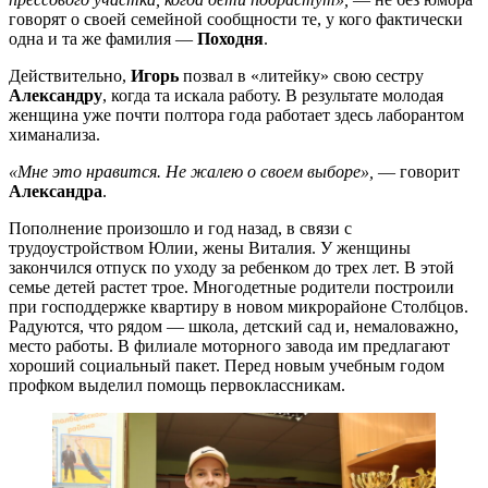
говорят о своей семейной сообщности те, у кого фактически
одна и та же фамилия —
Походня
.
Действительно,
Игорь
позвал в «литейку» свою сестру
Александру
, когда та искала работу. В результате молодая
женщина уже почти полтора года работает здесь лаборантом
химанализа.
«Мне это нравится. Не жалею о своем выборе»,
— говорит
Александра
.
Пополнение произошло и год назад, в связи с
трудоустройством Юлии, жены Виталия. У женщины
закончился отпуск по уходу за ребенком до трех лет. В этой
семье детей растет трое. Многодетные родители построили
при господдержке квартиру в новом микрорайоне Столбцов.
Радуются, что рядом — школа, детский сад и, немаловажно,
место работы. В филиале моторного завода им предлагают
хороший социальный пакет. Перед новым учебным годом
профком выделил помощь первоклассникам.