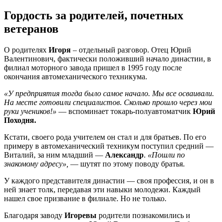
Гордость за родителей, почетных
ветеранов
О родителях
Игоря
– отдельный разговор. Отец Юрий
Валентинович, фактически положивший начало династии, в
филиал моторного завода пришел в 1995 году после
окончания автомеханического техникума.
«У предприятия тогда было самое начало. Мы все осваивали.
На месте готовили специалистов. Сколько прошло через мои
руки учеников!»
— вспоминает токарь-полуавтоматчик
Юрий
Походня.
Кстати, своего рода учителем он стал и для братьев. По его
примеру в автомеханический техникум поступил средний —
Виталий, за ним младший —
Александр
.
«Пошли по
знакомому адресу»,
— шутят по этому поводу братья.
У каждого представителя династии — своя профессия, и он в
ней знает толк, передавая эти навыки молодежи. Каждый
нашел свое призвание в филиале. Но не только.
Благодаря заводу
Игоревы
родители познакомились и