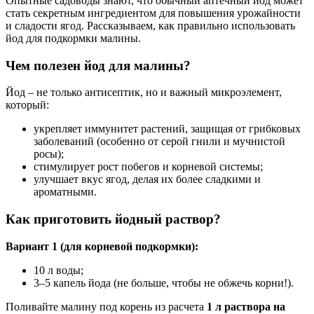
Опытные садоводы знают, что обычный аптечный йод может
стать секретным ингредиентом для повышения урожайности
и сладости ягод. Рассказываем, как правильно использовать
йод для подкормки малины.
Чем полезен йод для малины?
Йод – не только антисептик, но и важный микроэлемент,
который:
укрепляет иммунитет растений, защищая от грибковых
заболеваний (особенно от серой гнили и мучнистой
росы);
стимулирует рост побегов и корневой системы;
улучшает вкус ягод, делая их более сладкими и
ароматными.
Как приготовить йодный раствор?
Вариант 1 (для корневой подкормки):
10 л воды;
3–5 капель йода (не больше, чтобы не обжечь корни!).
Поливайте малину под корень из расчета
1 л раствора на