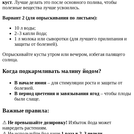
куст
. Лучше делать это после основного полива, чтобы
полезные вещества лучше усвоились.
Вариант 2 (для опрыскивания по листьям):
10 л воды;
2–3 капли йода;
1 л молока или сыворотки (для лучшего прилипания и
защиты от болезней).
Опрыскивайте кусты утром или вечером, избегая палящего
солнца.
Когда подкармливать малину йодом?
В начале июня
– для стимуляции роста и защиты от
болезней.
В период цветения и завязывания ягод
– чтобы плоды
были слаще.
Важные правила:
⚠
Не превышайте дозировку!
Избыток йода может
навредить растениям.
⚠ Не используйте йод чаще
1 раза в 2–3 недели
.