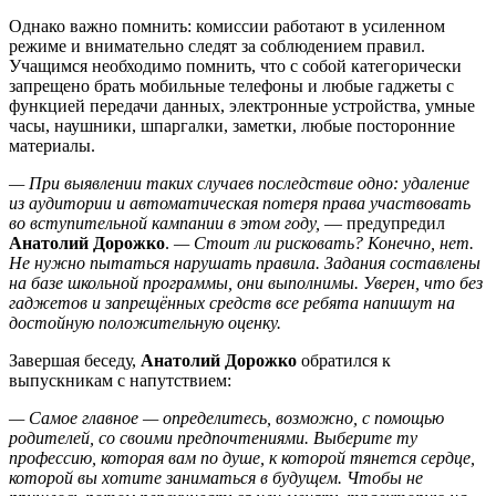
Однако важно помнить: комиссии работают в усиленном
режиме и внимательно следят за соблюдением правил.
Учащимся необходимо помнить, что с собой категорически
запрещено брать мобильные телефоны и любые гаджеты с
функцией передачи данных, электронные устройства, умные
часы, наушники, шпаргалки, заметки, любые посторонние
материалы.
— При выявлении таких случаев последствие одно: удаление
из аудитории и автоматическая потеря права участвовать
во вступительной кампании в этом году,
— предупредил
Анатолий Дорожко
.
— Стоит ли рисковать? Конечно, нет.
Не нужно пытаться нарушать правила. Задания составлены
на базе школьной программы, они выполнимы. Уверен, что без
гаджетов и запрещённых средств все ребята напишут на
достойную положительную оценку.
Завершая беседу,
Анатолий Дорожко
обратился к
выпускникам с напутствием:
— Самое главное — определитесь, возможно, с помощью
родителей, со своими предпочтениями. Выберите ту
профессию, которая вам по душе, к которой тянется сердце,
которой вы хотите заниматься в будущем. Чтобы не