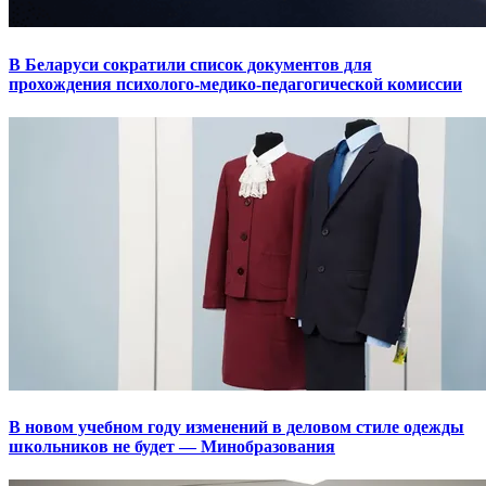
В Беларуси сократили список документов для
прохождения психолого-медико-педагогической комиссии
В новом учебном году изменений в деловом стиле одежды
школьников не будет — Минобразования