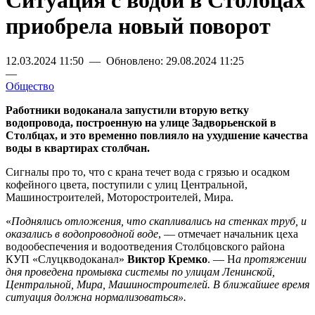
Ситуация с водой в Столбцах
приобрела новый поворот
12.03.2024 11:50 — Обновлено: 29.08.2024 11:25
—
Общество
Работники водоканала запустили вторую ветку
водопровода, построенную на улице Задворьенской в
Столбцах, и это временно повлияло на ухудшение качества
воды в квартирах столбчан.
Сигналы про то, что с крана течет вода с грязью и осадком
кофейного цвета, поступили с улиц Центральной,
Машиностроителей, Моторостроителей, Мира.
«
Поднялись отложения, что скапливались на стенках труб, и
оказались в водопроводной воде
, — отмечает начальник цеха
водообеспечения и водоотведения Столбцовского района
КУП «Слуцкводоканал»
Виктор Кремко
. — Н
а протяжении
дня проведена промывка системы по улицам Ленинской,
Центральной, Мира, Машиностроителей. В ближайшее время
ситуация должна нормализоваться».