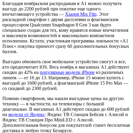
Благодаря ноябрьским распродажам в А1 можно получить
выгоду до 2200 рублей при покупке еще одного
впечатляющего устройства —
Xiaomi Mix Flip
. Этот
раскладной смартфон с двумя дисплеями и флагманским
процессором Qualcomm Snapdragon 8 Gen 3 как будто
специально создан для тех, кому нравятся новые впечатления
и максимум возможностей в максимально компактном
исполнении. Кстати, участникам программы лояльности «А1
Плюс» покупка принесет сразу 60 дополнительных бонусных
баллов.
Выгодно обновить свое мобильное устройство смогут и все,
кто предпочитает iOS. Весь ноябрь в магазинах А1 действуют
скидки до 42% на
популярные модели iPhone
из различных
линеек — от 16 до 13. Например, iPhone 15 можно купить с
выгодой до 1600 рублей, а флагманский iPhone 15 Pro Max —
со скидкой до 2300 рублей.
Помимо смартфонов, мы нашли выгодные цены на другую
технику — в частности, на телевизоры с большой
диагональю. В магазинах А1 действуют скидки до 600 рублей
на
модели от Яндекс
: Яндекс ТВ Станция Бейсик с Алисой и
Яндекс ТВ Станция Про MiniLED с Алисой.
Дополнительным бонусом для покупателей станет бесплатная
доставка в любую точку Беларуси.