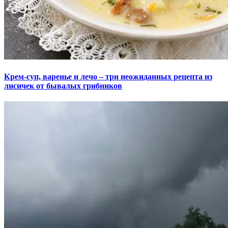
Крем-суп, варенье и лечо – три неожиданных рецепта из
лисичек от бывалых грибников