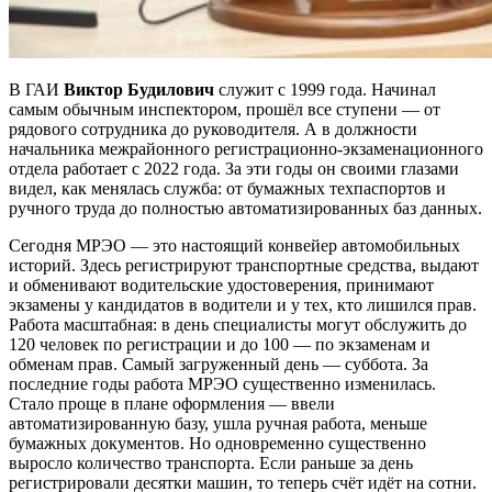
В ГАИ
Виктор Будилович
служит с 1999 года. Начинал
самым обычным инспектором, прошёл все ступени — от
рядового сотрудника до руководителя. А в должности
начальника межрайонного регистрационно-экзаме­национного
отдела работает с 2022 года. За эти годы он своими глазами
видел, как менялась служба: от бумажных техпаспортов и
ручного труда до полностью автоматизированных баз данных.
Сегодня МРЭО — это настоящий конвейер автомобильных
историй. Здесь регистрируют транспортные средства, выдают
и обменивают водительские удостоверения, принимают
экзамены у кандидатов в водители и у тех, кто лишился прав.
Работа масштабная: в день специалисты могут обслужить до
120 человек по регистрации и до 100 — по экзаменам и
обменам прав. Самый загруженный день — суббота. За
последние годы работа МРЭО существенно изменилась.
Стало проще в плане оформления — ввели
автоматизированную базу, ушла ручная работа, меньше
бумажных документов. Но одновременно существенно
выросло количество транспорта. Если раньше за день
регистрировали десятки машин, то теперь счёт идёт на сотни.