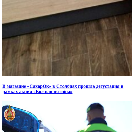
В магазине «СахарОк» в Столбцах прошла дегустация в
рамках акции «Кожная пятніца»