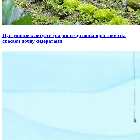
Пустующие в августе грядки не должны простаивать:
спасаем почву сидератами