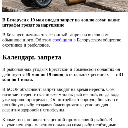
В Беларуси с 19 мая введен запрет на ловлю сома: какие
штрафы грозят за нарушение
В Беларуси начинается сезонный запрет на вылов сома
обыкновенного. Об этом
сообщили
в Белорусском обществе
охотников и рыболовов.
Календарь запрета
В рыболовных угодьях Брестской и Гомельской областях он
действует
с 19 мая по 19 июня
, в остальных регионах —
с 31
мая по 1 июля.
В БООР объясняют: запрет вводят на время нереста. Сом
начинает нереститься позже многих рыб весной, когда вода
уже хорошо прогрелась. Он потребляет сорную, больную и
погибшую рыбу, создавая благоприятные условия для
развития здоровой ихтиофауны.
Кроме того, он является ценной промысловой рыбой. В
случае непреднамеренного вылова сома рыбу необходимо