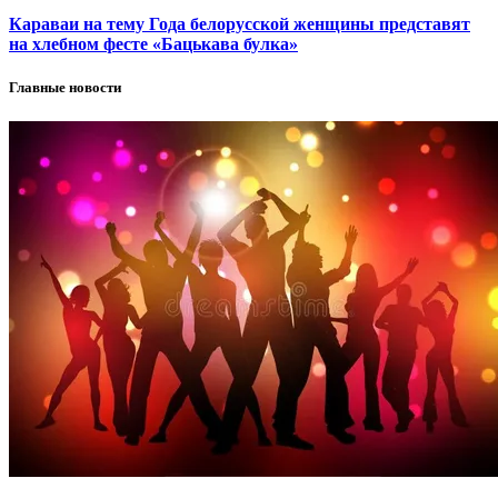
Караваи на тему Года белорусской женщины представят
на хлебном фесте «Бацькава булка»
Главные новости