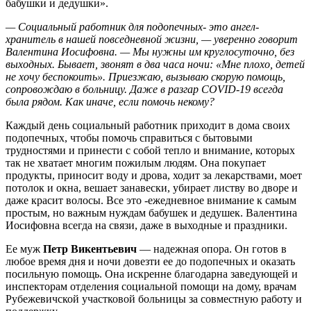
бабушки и дедушки».
— Социальный
работник для подопечных- это ангел-
хранитель в нашей повседневной жизни, — уверенно говорит
Валентина Иосифовна. — Мы нужны им круглосуточно, без
выходных. Бывает, звонят в два часа ночи: «Мне плохо, детей
не хочу беспокоить». Приезжаю, вызываю скорую помощь,
сопровождаю в больницу. Даже в разгар COVID-19 всегда
была рядом. Как иначе, если помочь некому?
Каждый день социальный работник приходит в дома своих
подопечных, чтобы помочь справиться с бытовыми
трудностями и принести с собой тепло и внимание, которых
так не хватает многим пожилым людям. Она покупает
продукты, приносит воду и дрова, ходит за лекарствами, моет
потолок и окна, вешает занавески, убирает листву во дворе и
даже красит волосы. Все это -ежедневное внимание к самым
простым, но важным нуждам бабушек и дедушек. Валентина
Иосифовна всегда на связи, даже в выходные и праздники.
Ее муж
Петр Викентьевич
— надежная опора. Он готов в
любое время дня и ночи довезти ее до подопечных и оказать
посильную помощь. Она искренне благодарна заведующей и
инспекторам отделения социальной помощи на дому, врачам
Рубежевичской участковой больницы за совместную работу и