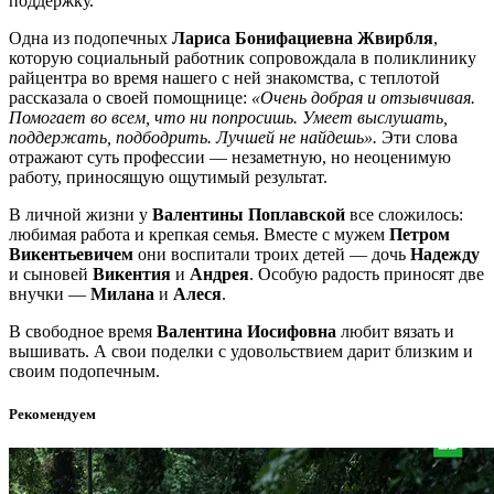
поддержку.
Одна из подопечных
Лариса Бонифациевна Жвирбля
,
которую социальный работник сопровождала в поликлинику
райцентра во время нашего с ней знакомства, с теплотой
рассказала о своей помощнице:
«Очень добрая и отзывчивая.
Помогает во всем, что ни попросишь. Умеет выслушать,
поддержать, подбодрить. Лучшей не найдешь».
Эти слова
отражают суть профессии — незаметную, но неоценимую
работу, приносящую ощутимый результат.
В личной жизни у
Валентины Поплавской
все сложилось:
любимая работа и крепкая семья. Вместе с мужем
Петром
Викентьевичем
они воспитали троих детей — дочь
Надежду
и сыновей
Викентия
и
Андрея
. Особую радость приносят две
внучки —
Милана
и
Алеся
.
В свободное время
Валентина Иосифовна
любит вязать и
вышивать. А свои поделки с удовольствием дарит близким и
своим подопечным.
Рекомендуем