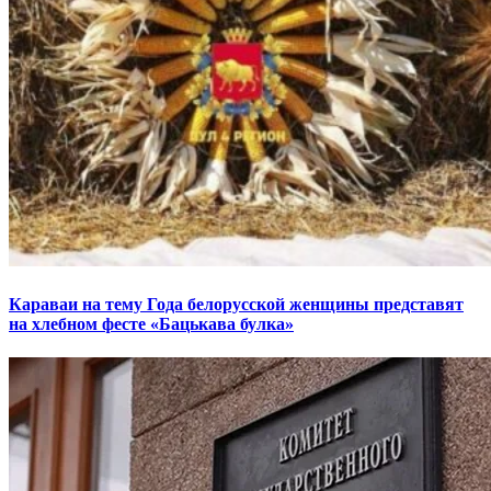
Караваи на тему Года белорусской женщины представят
на хлебном фесте «Бацькава булка»