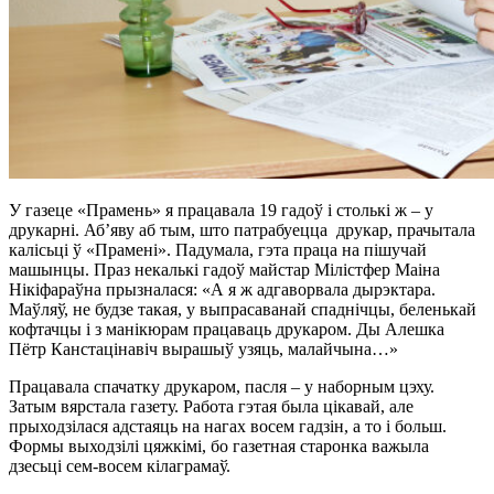
У газеце «Прамень» я працавала 19 гадоў і столькі ж – у
друкарні. Аб’яву аб тым, што патрабуецца друкар, прачытала
калісьці ў «Прамені». Падумала, гэта праца на пішучай
машынцы. Праз некалькі гадоў майстар Мілістфер Маіна
Нікіфараўна прызналася: «А я ж адгаворвала дырэктара.
Маўляў, не будзе такая, у выпрасаванай спаднічцы, беленькай
кофтачцы і з манікюрам працаваць друкаром. Ды Алешка
Пётр Канстацінавіч вырашыў узяць, малайчына…»
Працавала спачатку друкаром, пасля – у наборным цэху.
Затым вярстала газету. Работа гэтая была цікавай, але
прыходзілася адстаяць на нагах восем гадзін, а то і больш.
Формы выходзілі цяжкімі, бо газетная старонка важыла
дзесьці сем-восем кілаграмаў.