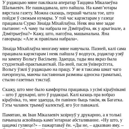
У рэдакцыю мяне паклікала аператар Таццяна Мікалаеўна
Шалькевіч. Не пашкадавала, што пайшла. На камп’ютары
вярстала газету. Можна сказаць, першай чытала тое, што
пойдзе ў свежым нумары. У той час карэктарам у газеце
працавала Сурко Зінаіда Міхайлаўна. Неяк яна мне задае
пытанне: «А чаму ты набрала не Дзмітраўна, як у арыгінале, а
Дзмітрыеўна?» Кажу, што, напэўна, машынальна. Яна
гаворыць: «Але ж правільна набрала».
Зінаіда Міхайлаўна многаму мяне навучыла. Пазней, калі сама
працавала карэктарам і неяк пайшла ў водпуск, рэдактар узяў
на замену Вольгу Васільеву. Здаецца, тады яна якраз была
студэнткай-практыканткай. Па-зней, пасля ўніверсітэта,
Вольгу ўзялі ў рэдакцыю на працу. У яе я таксама шмат чаго
пачэрпнула, маючы пастаянныя размовы адносна граматыкі,
стылю газетных тэкстаў.
Скажу, што мне было камфортна працаваць з усімі кіраўнікамі
– што ў друкарні, што ў рэдакцыі. Калі казаць пра вобраз
кіраўніка, то, мне здаецца, ён павінен быць такім, як Багатка.
Гэты чалавек трымаў калектыў, яго ўсе паважалі.
Памятаю, як Іван Мікалаевіч зазірнуў у друкарню, а я толькі
пачынала асвойваць камп’ютарнае абсталяванне. «Ну што, у
цацачкі гуляеце?» – пажартаваў ён. «Ды не, – адказваю яму. –