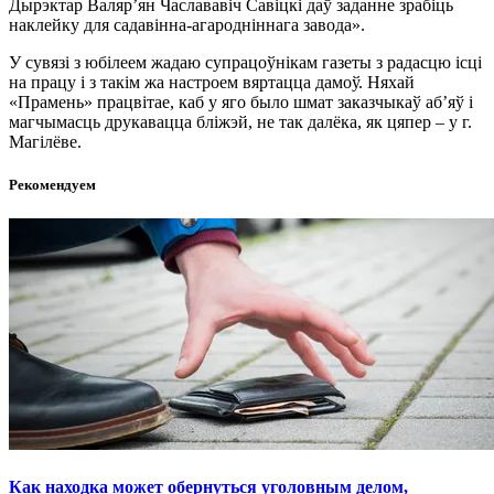
Дырэктар Валяр’ян Часлававіч Савіцкі даў заданне зрабіць
наклейку для садавінна-агародніннага завода».
У сувязі з юбілеем жадаю супрацоўнікам газеты з радасцю ісці
на працу і з такім жа настроем вяртацца дамоў. Няхай
«Прамень» працвітае, каб у яго было шмат заказчыкаў аб’яў і
магчымасць друкавацца бліжэй, не так далёка, як цяпер – у г.
Магілёве.
Рекомендуем
Как находка может обернуться уголовным делом,