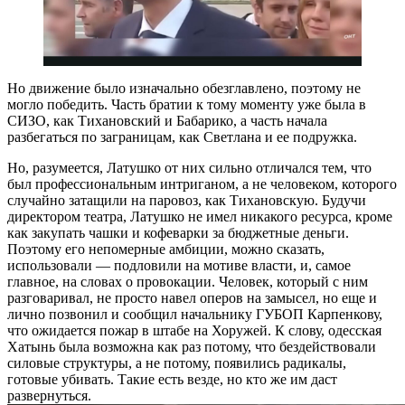
Но движение было изначально обезглавлено, поэтому не
могло победить. Часть братии к тому моменту уже была в
СИЗО, как Тихановский и Бабарико, а часть начала
разбегаться по заграницам, как Светлана и ее подружка.
Но, разумеется, Латушко от них сильно отличался тем, что
был профессиональным интриганом, а не человеком, которого
случайно затащили на паровоз, как Тихановскую. Будучи
директором театра, Латушко не имел никакого ресурса, кроме
как закупать чашки и кофеварки за бюджетные деньги.
Поэтому его непомерные амбиции, можно сказать,
использовали — подловили на мотиве власти, и, самое
главное, на словах о провокации. Человек, который с ним
разговаривал, не просто навел оперов на замысел, но еще и
лично позвонил и сообщил начальнику ГУБОП Карпенкову,
что ожидается пожар в штабе на Хоружей. К слову, одесская
Хатынь была возможна как раз потому, что бездействовали
силовые структуры, а не потому, появились радикалы,
готовые убивать. Такие есть везде, но кто же им даст
развернуться.