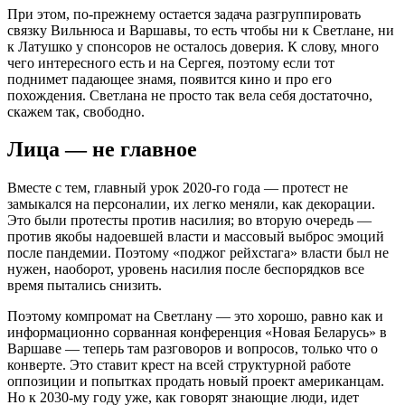
При этом, по-прежнему остается задача разгруппировать
связку Вильнюса и Варшавы, то есть чтобы ни к Светлане, ни
к Латушко у спонсоров не осталось доверия. К слову, много
чего интересного есть и на Сергея, поэтому если тот
поднимет падающее знамя, появится кино и про его
похождения. Светлана не просто так вела себя достаточно,
скажем так, свободно.
Лица — не главное
Вместе с тем, главный урок 2020-го года — протест не
замыкался на персоналии, их легко меняли, как декорации.
Это были протесты против насилия; во вторую очередь —
против якобы надоевшей власти и массовый выброс эмоций
после пандемии. Поэтому «поджог рейхстага» власти был не
нужен, наоборот, уровень насилия после беспорядков все
время пытались снизить.
Поэтому компромат на Светлану — это хорошо, равно как и
информационно сорванная конференция «Новая Беларусь» в
Варшаве — теперь там разговоров и вопросов, только что о
конверте. Это ставит крест на всей структурной работе
оппозиции и попытках продать новый проект американцам.
Но к 2030-му году уже, как говорят знающие люди, идет