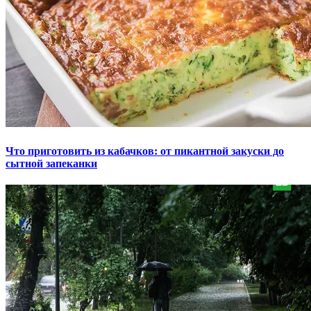
Что приготовить из кабачков: от пикантной закуски до
сытной запеканки