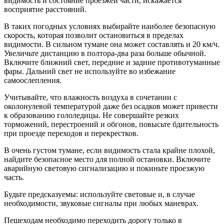
видимость и состояние проезжей части, искажается
восприятие расстояний.
В таких погодных условиях выбирайте наиболее безопасную
скорость, которая позволит остановиться в пределах
видимости. В сильном тумане она может составлять и 20 км/ч.
Увеличьте дистанцию в полтора-два раза больше обычной.
Включите ближний свет, передние и задние противотуманные
фары. Дальний свет не используйте во избежание
самоослепления.
Учитывайте, что влажность воздуха в сочетании с
околонулевой температурой даже без осадков может привести
к образованию гололедицы. Не совершайте резких
торможений, перестроений и обгонов, повысьте бдительность
при проезде переходов и перекрестков.
В очень густом тумане, если видимость стала крайне плохой,
найдите безопасное место для полной остановки. Включите
аварийную световую сигнализацию и покиньте проезжую
часть.
Будьте предсказуемы: используйте световые и, в случае
необходимости, звуковые сигналы при любых маневрах.
Пешеходам необходимо переходить дорогу только в