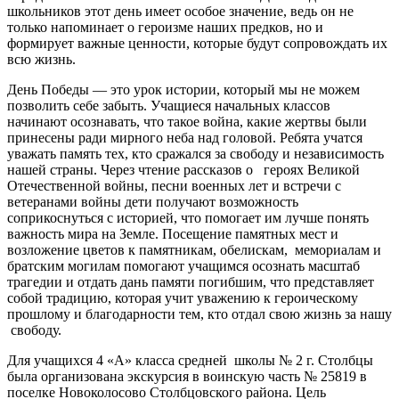
школьников этот день имеет особое значение, ведь он не
только напоминает о героизме наших предков, но и
формирует важные ценности, которые будут сопровождать их
всю жизнь.
День Победы — это урок истории, который мы не можем
позволить себе забыть. Учащиеся начальных классов
начинают осознавать, что такое война, какие жертвы были
принесены ради мирного неба над головой. Ребята учатся
уважать память тех, кто сражался за свободу и независимость
нашей страны. Через чтение рассказов о героях Великой
Отечественной войны, песни военных лет и встречи с
ветеранами войны дети получают возможность
соприкоснуться с историей, что помогает им лучше понять
важность мира на Земле. Посещение памятных мест и
возложение цветов к памятникам, обелискам, мемориалам и
братским могилам помогают учащимся осознать масштаб
трагедии и отдать дань памяти погибшим, что представляет
собой традицию, которая учит уважению к героическому
прошлому и благодарности тем, кто отдал свою жизнь за нашу
свободу.
Для учащихся 4 «А» класса средней школы № 2 г. Столбцы
была организована экскурсия в воинскую часть № 25819 в
поселке Новоколосово Столбцовского района. Цель