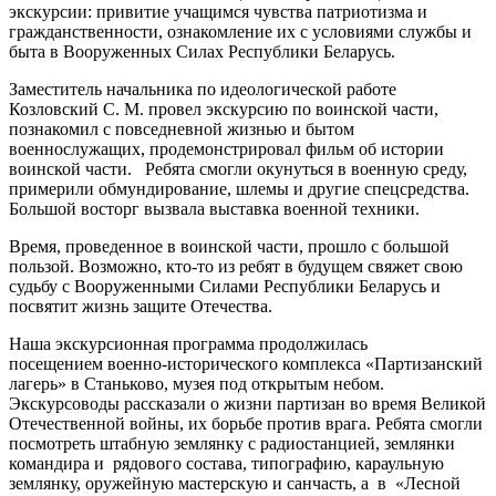
экскурсии: привитие учащимся чувства патриотизма и
гражданственности, ознакомление их с условиями службы и
быта в Вооруженных Силах Республики Беларусь.
Заместитель начальника по идеологической работе
Козловский С. М. провел экскурсию по воинской части,
познакомил с повседневной жизнью и бытом
военнослужащих, продемонстрировал фильм об истории
воинской части. Ребята смогли окунуться в военную среду,
примерили обмундирование, шлемы и другие спецсредства.
Большой восторг вызвала выставка военной техники.
Время, проведенное в воинской части, прошло с большой
пользой. Возможно, кто-то из ребят в будущем свяжет свою
судьбу с Вооруженными Силами Республики Беларусь и
посвятит жизнь защите Отечества.
Наша экскурсионная программа продолжилась
посещением военно-исторического комплекса «Партизанский
лагерь» в Станьково, музея под открытым небом.
Экскурсоводы рассказали о жизни партизан во время Великой
Отечественной войны, их борьбе против врага. Ребята смогли
посмотреть штабную землянку с радиостанцией, землянки
командира и рядового состава, типографию, караульную
землянку, оружейную мастерскую и санчасть, а в «Лесной