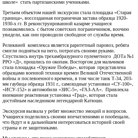
школе» стать партизанскими учениками.
Третьим объектом нашей экскурсии стала площадка «Старая
граница», воссозданная пограничная застава образца 1920-
1930-х гг. В реконструированной казарме учащиеся
познакомились с бытом советских пограничников, воочию
увидели, как они проводили свободное от службы время.
Реликвией комплекса является раритетный паровоз, ребята
смогли подняться на него, потрогать своими руками.
Спустились внутрь трехамбразурного пулеметного ДОТа №1
РРО «Д», прошлись по окопам. Восторгом для мальчиков
стала площадка «Оружие Победы», которая представлена
образцами военной техники времен Великой Отечественной
войны и послевоенного времени, в том числе танк Т-34, 203-
мм гаубица образца 1931 г., самоходные установки «СУ-100»,
«ИСУ-152» и автомобили «ЗИС-5», «ГАЗ-АА». Привлекла
внимание реактивная установка «Град», которая стала
достойным наследником легендарной Катюши.
Экскурсия вызвала у ребят множество эмоций и вопросов.
Учащиеся поделились своими впечатлениями и пообещали,
что будут и в дальнейшем интересоваться историей своей
страны и ее защитниками.