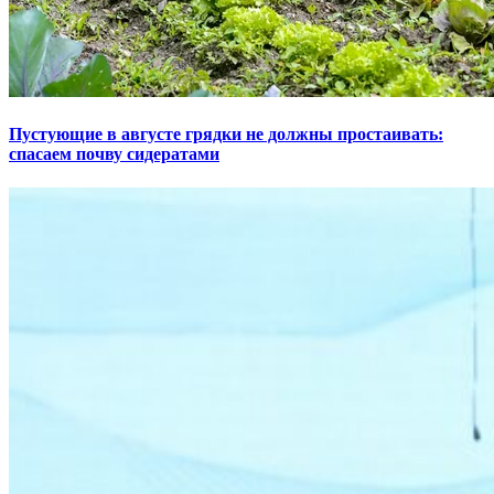
Пустующие в августе грядки не должны простаивать:
спасаем почву сидератами