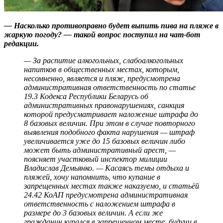
— Насколько противоправно будет выпить пива на пляже в
жаркую погоду? — такой вопрос поступил на чат-бот
редакции.
— За распитие алкогольных, слабоалкогольных
напитков в общественных местах, которым,
несомненно, является и пляж, предусмотрена
административная ответственность по статье
19.3 Кодекса Республики Беларусь об
административных правонарушениях, санкция
которой предусматривает наложение штрафа до
8 базовых величин. При этом в случае повторного
выявления подобного факта нарушения — штраф
увеличивается уже до 15 базовых величин либо
может быть административный арест, —
поясняет участковый инспектор милиции
Владислав Демьянко. — Касаясь темы отдыха и
пляжей, хочу напомнить, что купание в
запрещенных местах также наказуемо, и статьёй
24.42 КоАП предусмотрена административная
ответственность с наложением штрафа в
размере до 3 базовых величин. А если же
гражданин купался в запрещенном месте, будучи в