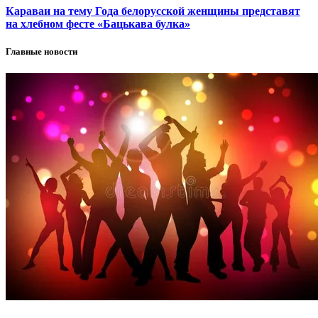
Караваи на тему Года белорусской женщины представят
на хлебном фесте «Бацькава булка»
Главные новости