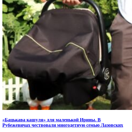
«Бацькава кашуля» для маленькой Ирины. В
Рубежевичах чествовали многодетную семью Лазовских