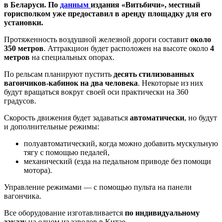
в Беларуси. По
данным
издания «Витьбичи», местный
горисполком уже предоставил в аренду площадку для его
установки.
Протяженность воздушной железной дороги составит
около
350 метров
. Аттракцион будет расположен на высоте около
4
метров
на специальных опорах.
По рельсам планируют пустить
десять стилизованных
вагончиков‑кабинок на два человека
. Некоторые из них
будут вращаться вокруг своей оси практически на 360
градусов.
Скорость движения будет задаваться
автоматически
, но будут
и дополнительные режимы:
полуавтоматический, когда можно добавить мускульную
тягу с помощью педалей,
механический (езда на педальном приводе без помощи
мотора).
Управление режимами — с помощью пульта на панели
вагончика.
Все оборудование изготавливается
по индивидуальному
заказу
на одном из заводов в Китае.