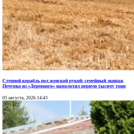
Степной корабль под женской рукой: семейный экипаж
Печурко из «Деревного» намолотил первую тысячу тонн
05 августа, 2026 14:43