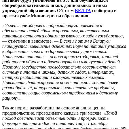
питание будут увеличены на 5% для обучающихся
общеобразовательных школ, дошкольных и иных
учреждений образования. Об этом
БЕЛТА
сообщили в
пресс-службе Министерства образования.
«Укрепление здоровья подрастающего поколения и
обеспечение детей сбалансированным, качественным
питанием остаются одними из ключевых задач государства
,
— отметили в ведомстве. —
В связи с этим в Беларуси
планируется повышение денежных норм на питание учащихся
в образовательных и оздоровительных учреждениях.
Правильное питание — основа крепкого здоровья, хорошей
работоспособности и благополучного самочувствия детей.
Поэтому государство последовательно совершенствует
систему питания в школах, детских садах, интернатах,
центрах реабилитации и оздоровительных лагерях.
Повышение финансирования позволит использовать более
разнообразные, натуральные и качественные продукты,
соответствующие современным требованиям к детскому
рациону».
Такие нормы разработаны на основе анализа цен на
продовольствие, проводимого каждые три месяца.
«Такой
подход обеспечивает объективность и прозрачность
формирования расходов на питание. Так, с 1 октября
денежные нормы расходов на питание будут увеличены на 5%