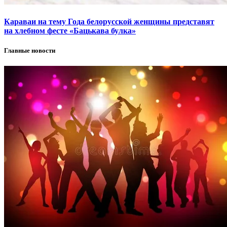
Караваи на тему Года белорусской женщины представят
на хлебном фесте «Бацькава булка»
Главные новости