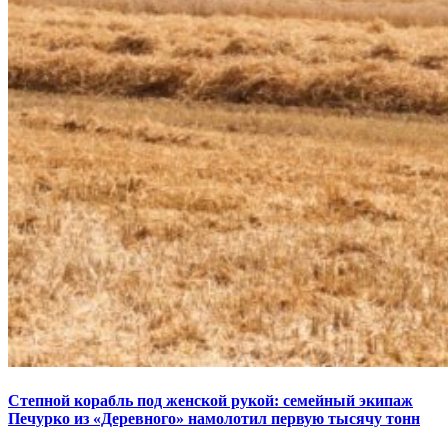
Степной корабль под женской рукой: семейный экипаж
Печурко из «Деревного» намолотил первую тысячу тонн