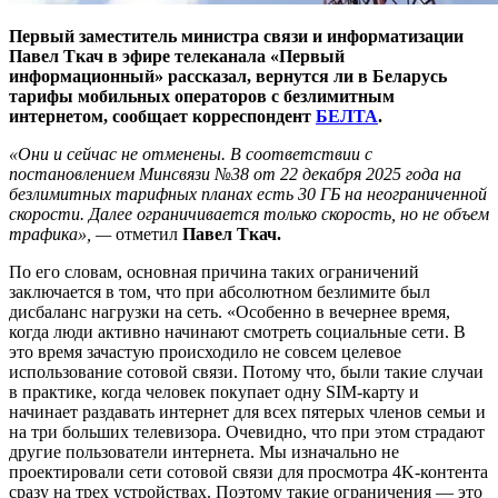
Первый заместитель министра связи и информатизации
Павел Ткач в эфире телеканала «Первый
информационный» рассказал, вернутся ли в Беларусь
тарифы мобильных операторов с безлимитным
интернетом, сообщает корреспондент
БЕЛТА
.
«Они и сейчас не отменены. В соответствии с
постановлением Минсвязи №38 от 22 декабря 2025 года на
безлимитных тарифных планах есть 30 ГБ на неограниченной
скорости. Далее ограничивается только скорость, но не объем
трафика», —
отметил
Павел Ткач.
По его словам, основная причина таких ограничений
заключается в том, что при абсолютном безлимите был
дисбаланс нагрузки на сеть. «Особенно в вечернее время,
когда люди активно начинают смотреть социальные сети. В
это время зачастую происходило не совсем целевое
использование сотовой связи. Потому что, были такие случаи
в практике, когда человек покупает одну SIM-карту и
начинает раздавать интернет для всех пятерых членов семьи и
на три больших телевизора. Очевидно, что при этом страдают
другие пользователи интернета. Мы изначально не
проектировали сети сотовой связи для просмотра 4K-контента
сразу на трех устройствах. Поэтому такие ограничения — это