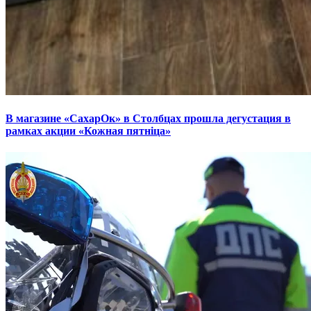
В магазине «СахарОк» в Столбцах прошла дегустация в
рамках акции «Кожная пятніца»