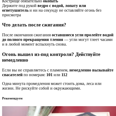
Кострище обязательно
окопать
Держите под рукой
ведро с водой, лопату или
огнетушитель
и ни на секунду не оставляйте огонь без
присмотра
Что делать после сжигания?
После окончания сжигания
оставшиеся угли пролейте водой
до полного прекращения тления
— угли могут тлеет часами
и в любой момент вспыхнуть снова.
Огонь вышел из-под контроля? Действуйте
немедленно
Если вы не справляетесь с пламенем,
немедленно вызывайте
спасателей
по номерам:
101
или
112
Одна минута промедления может стоить дома, леса или
жизни. Не рискуйте собой и окружающими.
Рекомендуем