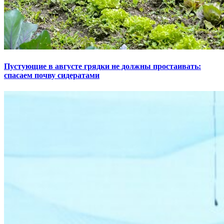
Пустующие в августе грядки не должны простаивать:
спасаем почву сидератами