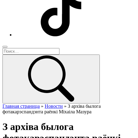
Главная страница
»
Новости
»
З архіва былога
фотакарэспандэнта раёнкі Міхаіла Мазура
З архіва былога