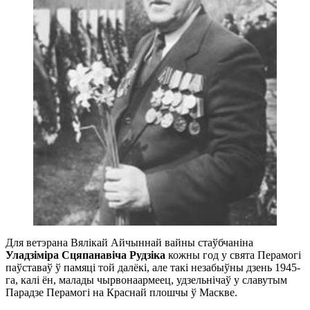
Для ветэрана Вялікай Айчыннай вайны стаўбчаніна
Уладзіміра Сцяпанавіча Рудзіка
кожны год у свята Перамогі
паўставаў ў памяці той далёкі, але такі незабыўны дзень 1945-
га, калі ён, малады чырвонаармеец, удзельнічаў у славутым
Парадзе Перамогі на Краснай плошчы ў Маскве.