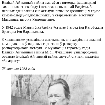
Вялікай Айчыннай вайны змагаўся з нямецка-фашысцкімі
захопнікамі за свабоду і незалежнасць нашай Радзімы. З
першых дзён вайны яна актыўна пачынае дзейнічаць у групе
камсамольцаў-падпольшчыкаў у старажытным мястэчку
Магільнае, што на Уздзеншчыне.
У 1942 годзе Марыя Якаўлеўна ўступае ў атрад імя Катоўскага
брыгады імя Варашылава.
З хваляваннем успамінала жанчына, як яна хадзіла па заданні
камандавання ў варожыя гарнізоны ў разведку,
распаўсюджвала лістоўкі. За мужнасць і гераізм у гады
Вялікай Айчыннай вайны М. Я. Лукашэвіч узнагароджана
ордэнам Вялікай Айчыннай вайны другой ступені, медалём
«За адвагу».
23 лютага 1988 года