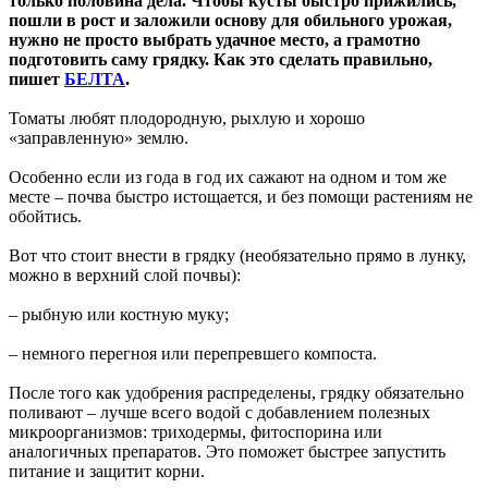
только половина дела. Чтобы кусты быстро прижились,
пошли в рост и заложили основу для обильного урожая,
нужно не просто выбрать удачное место, а грамотно
подготовить саму грядку. Как это сделать правильно,
пишет
БЕЛТА
.
Томаты любят плодородную, рыхлую и хорошо
«заправленную» землю.
Особенно если из года в год их сажают на одном и том же
месте – почва быстро истощается, и без помощи растениям не
обойтись.
Вот что стоит внести в грядку (необязательно прямо в лунку,
можно в верхний слой почвы):
– рыбную или костную муку;
– немного перегноя или перепревшего компоста.
После того как удобрения распределены, грядку обязательно
поливают – лучше всего водой с добавлением полезных
микроорганизмов: триходермы, фитоспорина или
аналогичных препаратов. Это поможет быстрее запустить
питание и защитит корни.