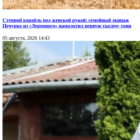
Степной корабль под женской рукой: семейный экипаж
Печурко из «Деревного» намолотил первую тысячу тонн
05 августа, 2026 14:43