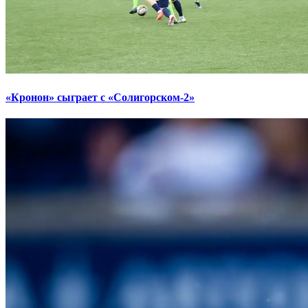
«Кронон» сыграет с «Солигорском-2»