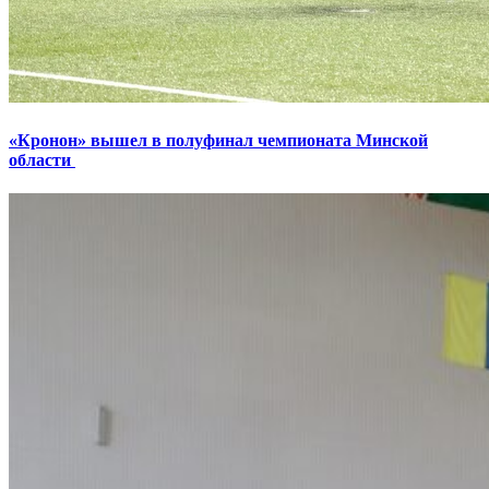
«Кронон» вышел в полуфинал чемпионата Минской
области