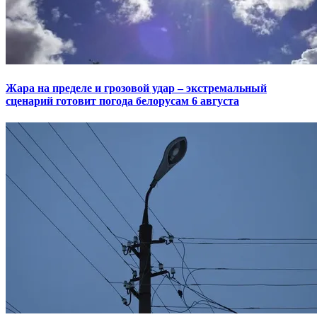
Жара на пределе и грозовой удар – экстремальный
сценарий готовит погода белорусам 6 августа