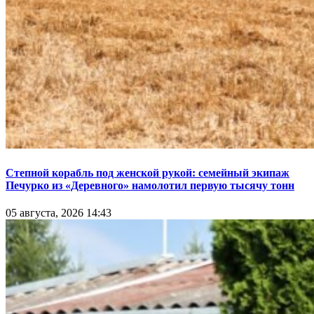
Степной корабль под женской рукой: семейный экипаж
Печурко из «Деревного» намолотил первую тысячу тонн
05 августа, 2026 14:43