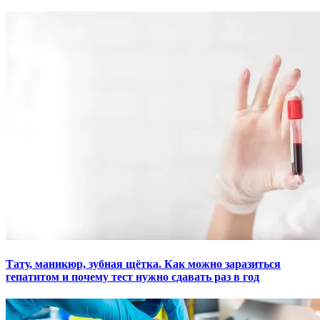
Тату, маникюр, зубная щётка. Как можно заразиться
гепатитом и почему тест нужно сдавать раз в год