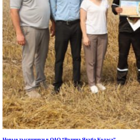
Новые тысячники в ОАО “Родина Якуба Коласа”