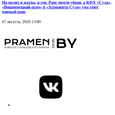
На полях и жатва, и сев. Рапс почти убран, а КФХ «Сула»,
«Вишневецкий-агро» и «Агроцентр Сула» уже сеют
озимый рапс
07 августа, 2026 13:00