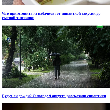
Что приготовить из кабачков: от пикантной закуски до
сытной запеканки
Будут ли дожди? О погоде 9 августа рассказали синоптики