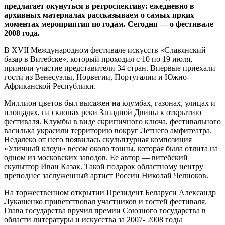
предлагает окунуться в ретроспективу: ежедневно в
архивных материалах рассказываем о самых ярких
моментах мероприятия по годам. Сегодня — о фестивале
2008 года.
В ХVІІ Международном фестивале искусств «Славянский
базар в Витебске», который проходил с 10 по 19 июля,
приняли участие представители 34 стран. Впервые приехали
гости из Венесуэлы, Норвегии, Португалии и Южно-
Африканской Республики.
Миллион цветов был высажен на клумбах, газонах, улицах и
площадях, на склонах реки Западной Двины к открытию
фестиваля. Клумбы в виде скрипичного ключа, фестивального
василька украсили территорию вокруг Летнего амфитеатра.
Недалеко от него появилась скульптурная композиция
«Уличный клоун» весом около тонны, которая была отлита на
одном из московских заводов. Ее автор — витебский
скульптор Иван Казак. Такой подарок областному центру
преподнес заслуженный артист России Николай Челноков.
На торжественном открытии Президент Беларуси Александр
Лукашенко приветствовал участников и гостей фестиваля.
Глава государства вручил премии Союзного государства в
области литературы и искусства за 2007- 2008 годы