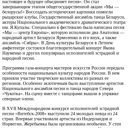
настоящее и будущее объединяет песня». Он стал
завершающим этапом общегосударственной акции «Мы —
белорусы!» Воссоздать исторические картинки помогли
рыцарские клубы, Государственный ансамбль танца Беларуси,
актеры Национального академического драматического театра
им. Я.Купалы. Специально к фестивалю была написана песня
«Мы — центр Европы», которую исполнили два Анатолия —
народный артист Беларуси Ярмоленко и его внук, а также
ансамбль «Сябры». В День культуры Беларуси в Летнем
амфитеатре состоялся благотворительный концерт Якова
Науменко и других популярных исполнителей эстрадной и
народной песни.
Программа гала-концерта мастеров искусств России передала
особенности национальных культур народов России. В нем
приняли участие творческие коллективы из разных ее
регионов. Особенно экзотичным было выступление артистов
Национального ансамбля песни и танца народов Севера
«Чукотка». На сцену вместе с танцорами вышли в упряжке
северные олени.
В ХVІІ Международном конкурсе исполнителей эстрадной
песни «Витебск-2008» выступили 24 молодых певца из 24
стран. Впервые участвовали артисты из Нидерландов и
Норвегии. Жеребьевка была организована необычно. У стен