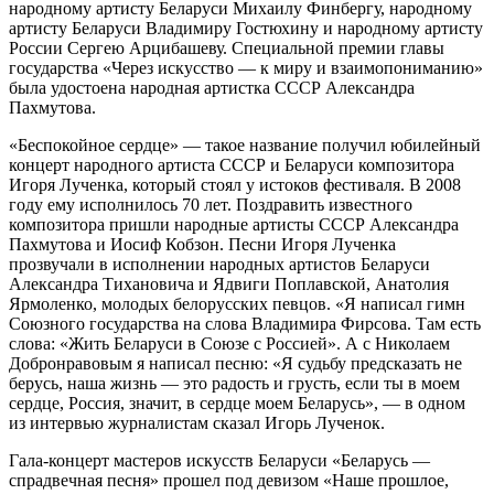
народному артисту Беларуси Михаилу Финбергу, народному
артисту Беларуси Владимиру Гостюхину и народному артисту
России Сергею Арцибашеву. Специальной премии главы
государства «Через искусство — к миру и взаимопониманию»
была удостоена народная артистка СССР Александра
Пахмутова.
«Беспокойное сердце» — такое название получил юбилейный
концерт народного артиста СССР и Беларуси композитора
Игоря Лученка, который стоял у истоков фестиваля. В 2008
году ему исполнилось 70 лет. Поздравить известного
композитора пришли народные артисты СССР Александра
Пахмутова и Иосиф Кобзон. Песни Игоря Лученка
прозвучали в исполнении народных артистов Беларуси
Александра Тихановича и Ядвиги Поплавской, Анатолия
Ярмоленко, молодых белорусских певцов. «Я написал гимн
Союзного государства на слова Владимира Фирсова. Там есть
слова: «Жить Беларуси в Союзе с Россией». А с Николаем
Добронравовым я написал песню: «Я судьбу предсказать не
берусь, наша жизнь — это радость и грусть, если ты в моем
сердце, Россия, значит, в сердце моем Беларусь», — в одном
из интервью журналистам сказал Игорь Лученок.
Гала-концерт мастеров искусств Беларуси «Беларусь —
спрадвечная песня» прошел под девизом «Наше прошлое,