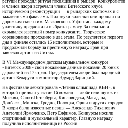
ратуши проходил ритуал посвящения в рыцари. Конкурсантов
и членов жюри встречали члены Витебского клуба
исторической реконструкции — в рыцарских костюмах и с
зажженными факелами. Под звуки волынки они прошли по
дорожкам сквера им. Маяковского. У фонтана каждому
участнику предложили выбрать грамоту. За печатью и
скрывался заветный номер конкурсанта. Творческое
соревнование проходило в два этапа. По результатам первого
дня в финале остались 15 исполнителей, которые и
продолжили борьбу за престижную награду. Гран-при
завоевал артист из Литвы.
В VІ Международном детском музыкальном конкурсе
«Витебск-2008» свои вокальные данные показали 20 юных
дарований из 17 стран. Председателем жюри был народный
артист Беларуси композитор Эдуард Зарицкий.
На фестивале дебютировала «Летняя олимпиада КВН», в
которой приняли участие 16 команд — любители шуток из
Москвы, Санкт-Петербурга, Кисловодска, Магадана,
Донбасса, Минска, Гродно, Полоцка, Орши и других городов.
В жюри были известные певцы — Александр Тиханович,
Анатолий Ярмоленко, Петр Елфимов. Конкурсы носили
спортивный и музыкальный характер. Главную награду
получила исполнительница из России.