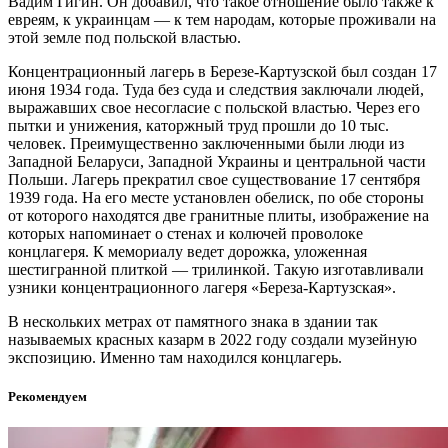
Вадим Гигин. Он добавил, что такое отношение было также к
евреям, к украинцам — к тем народам, которые проживали на
этой земле под польской властью.
Концентрационный лагерь в Березе-Картузской был создан 17
июня 1934 года. Туда без суда и следствия заключали людей,
выражавших свое несогласие с польской властью. Через его
пытки и унижения, каторжный труд прошли до 10 тыс.
человек. Преимущественно заключенными были люди из
Западной Беларуси, Западной Украины и центральной части
Польши. Лагерь прекратил свое существование 17 сентября
1939 года. На его месте установлен обелиск, по обе стороны
от которого находятся две гранитные плиты, изображение на
которых напоминает о стенах и колючей проволоке
концлагеря. К мемориалу ведет дорожка, уложенная
шестигранной плиткой — трилинкой. Такую изготавливали
узники концентрационного лагеря «Береза-Картузская».
В нескольких метрах от памятного знака в здании так
называемых красных казарм в 2022 году создали музейную
экспозицию. Именно там находился концлагерь.
Рекомендуем