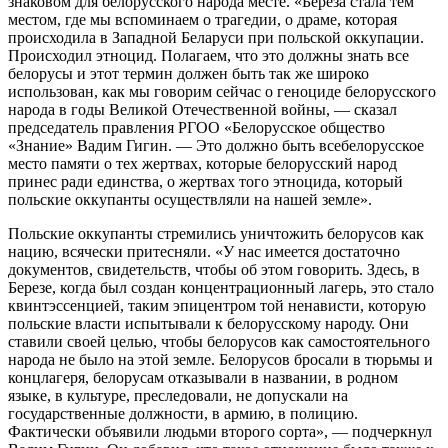
знаковом для белорусского народа месте. «Береза стала тем
местом, где мы вспоминаем о трагедии, о драме, которая
происходила в Западной Беларуси при польской оккупации.
Происходил этноцид. Полагаем, что это должны знать все
белорусы и этот термин должен быть так же широко
использован, как мы говорим сейчас о геноциде белорусского
народа в годы Великой Отечественной войны, — сказал
председатель правления РГОО «Белорусское общество
«Знание» Вадим Гигин. — Это должно быть всебелорусское
место памяти о тех жертвах, которые белорусский народ
принес ради единства, о жертвах того этноцида, который
польские оккупанты осуществляли на нашей земле».
Польские оккупанты стремились уничтожить белорусов как
нацию, всячески притесняли. «У нас имеется достаточно
документов, свидетельств, чтобы об этом говорить. Здесь, в
Березе, когда был создан концентрационный лагерь, это стало
квинтэссенцией, таким эпицентром той ненависти, которую
польские власти испытывали к белорусскому народу. Они
ставили своей целью, чтобы белорусов как самостоятельного
народа не было на этой земле. Белорусов бросали в тюрьмы и
концлагеря, белорусам отказывали в названии, в родном
языке, в культуре, преследовали, не допускали на
государственные должности, в армию, в полицию.
Фактически объявили людьми второго сорта», — подчеркнул