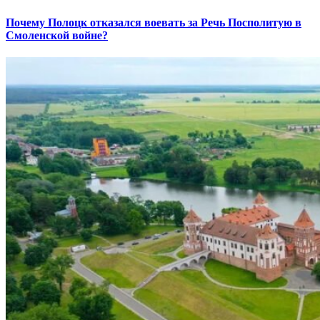
Почему Полоцк отказался воевать за Речь Посполитую в
Смоленской войне?