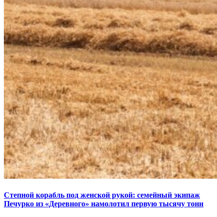
Степной корабль под женской рукой: семейный экипаж
Печурко из «Деревного» намолотил первую тысячу тонн