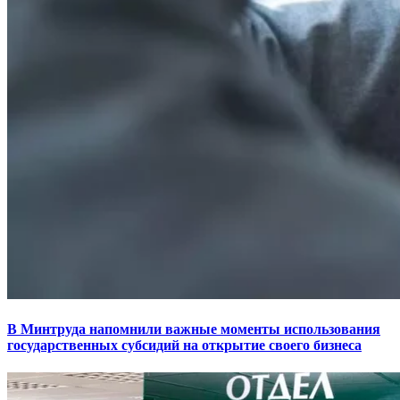
В Минтруда напомнили важные моменты использования
государственных субсидий на открытие своего бизнеса