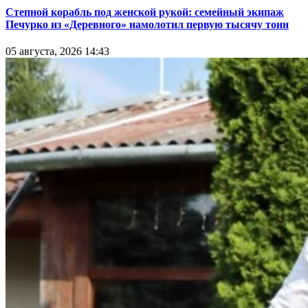
Степной корабль под женской рукой: семейный экипаж
Печурко из «Деревного» намолотил первую тысячу тонн
05 августа, 2026 14:43