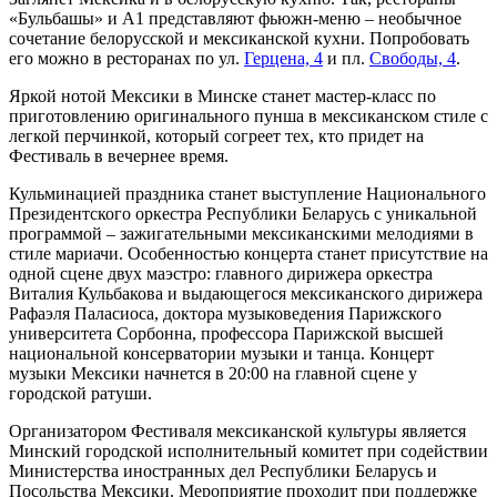
«Бульбашы» и А1 представляют фьюжн-меню – необычное
сочетание белорусской и мексиканской кухни. Попробовать
его можно в ресторанах по ул.
Герцена, 4
и пл.
Свободы, 4
.
Яркой нотой Мексики в Минске станет мастер-класс по
приготовлению оригинального пунша в мексиканском стиле с
легкой перчинкой, который согреет тех, кто придет на
Фестиваль в вечернее время.
Кульминацией праздника станет выступление Национального
Президентского оркестра Республики Беларусь с уникальной
программой – зажигательными мексиканскими мелодиями в
стиле мариачи. Особенностью концерта станет присутствие на
одной сцене двух маэстро: главного дирижера оркестра
Виталия Кульбакова и выдающегося мексиканского дирижера
Рафаэля Паласиоса, доктора музыковедения Парижского
университета Сорбонна, профессора Парижской высшей
национальной консерватории музыки и танца. Концерт
музыки Мексики начнется в 20:00 на главной сцене у
городской ратуши.
Организатором Фестиваля мексиканской культуры является
Минский городской исполнительный комитет при содействии
Министерства иностранных дел Республики Беларусь и
Посольства Мексики. Мероприятие проходит при поддержке