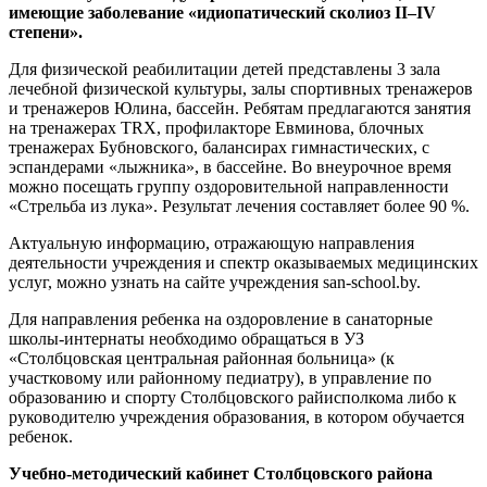
имеющие заболевание «идиопатический сколиоз II–IV
степени».
Для физической реабилитации детей представлены 3 зала
лечебной физической культуры, залы спортивных тренажеров
и тренажеров Юлина, бассейн. Ребятам предлагаются занятия
на тренажерах TRX, профилакторе Евминова, блочных
тренажерах Бубновского, балансирах гимнастических, с
эспандерами «лыжника», в бассейне. Во внеурочное время
можно посещать группу оздоровительной направленности
«Стрельба из лука». Результат лечения составляет более 90 %.
Актуальную информацию, отражающую направления
деятельности учреждения и спектр оказываемых медицинских
услуг, можно узнать на сайте учреждения san-school.by.
Для направления ребенка на оздоровление в санаторные
школы-интернаты необходимо обращаться в УЗ
«Столбцовская центральная районная больница» (к
участковому или районному педиатру), в управление по
образованию и спорту Столбцовского райисполкома либо к
руководителю учреждения образования, в котором обучается
ребенок.
Учебно-методический кабинет Столбцовского района