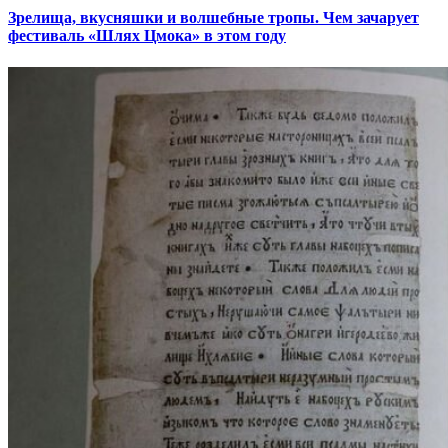
Зрелища, вкусняшки и волшебные тропы. Чем зачарует
фестиваль «Шлях Цмока» в этом году